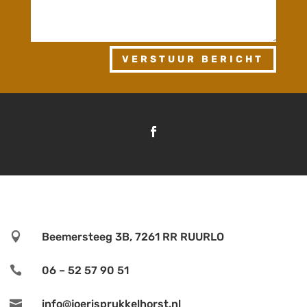
VERSTUUR BERICHT

Beemersteeg 3B, 7261 RR RUURLO

06 – 52 57 90 51

info@joerisprukkelhorst.nl